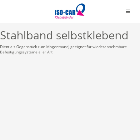
Stahlband selbstklebend
Dient als Gegenstück zum Magentband, geeignet für wiederabnehmbare
Befestigungssysteme aller Art
Automobil
Bauindustrie
Einseitige Klebebände
Graphische Industrie
Doppelseitige Klebeb
Medizin
Graphische Folien
Elektro & Elektronik
Schaumstoffbänder ein
Papier und Druck
Schaumstoffbänder do