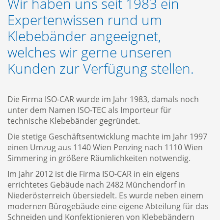
Wir haben uns seit 1983 ein
Expertenwissen rund um
Handwerk
Oberflächenschutzfol
Klebebänder angeeignet,
Event & Bühne
Stanzteile
Impressum
welches wir gerne unseren
Verpackung
Tragegriffklebebänder
AGB
Kunden zur Verfügung stellen.
Oberflächenbearbeitu
Bedruckbare Klebebä
Die Firma ISO-CAR wurde im Jahr 1983, damals noch
Oberflächenschutz
unter dem Namen ISO-TEC als Importeur für
technische Klebebänder gegründet.
Die stetige Geschäftsentwicklung machte im Jahr 1997
einen Umzug aus 1140 Wien Penzing nach 1110 Wien
Simmering in größere Räumlichkeiten notwendig.
Im Jahr 2012 ist die Firma ISO-CAR in ein eigens
errichtetes Gebäude nach 2482 Münchendorf in
Niederösterreich übersiedelt. Es wurde neben einem
modernen Bürogebäude eine eigene Abteilung für das
Schneiden und Konfektionieren von Klebebändern