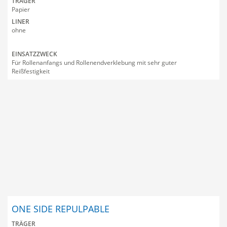
TRÄGER
Papier
Handwerk
Oberflächenschutzfol
LINER
ohne
Event & Bühne
Stanzteile
Impressum
EINSATZZWECK
Für Rollenanfangs und Rollenendverklebung mit sehr guter
Verpackung
Tragegriffklebebänder
AGB
Reißfestigkeit
Oberflächenbearbeitu
Bedruckbare Klebebä
Oberflächenschutz
ONE SIDE REPULPABLE
TRÄGER