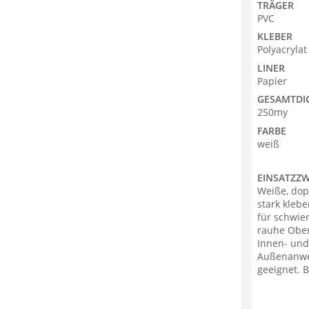
TRÄGER
PVC
KLEBER
Polyacryla
LINER
Papier
GESAMTDI
250my
FARBE
weiß
EINSATZZ
Weiße, dop
stark klebe
für schwie
rauhe Ober
Innen- und
Außenanw
geeignet. B