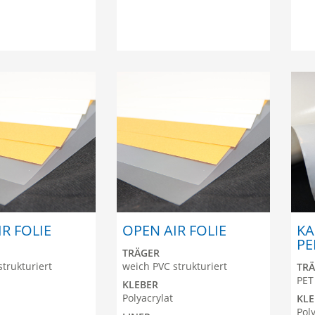
R FOLIE
OPEN AIR FOLIE
KA
PE
TRÄGER
trukturiert
weich PVC strukturiert
TR
PET
KLEBER
Polyacrylat
KLE
Pol