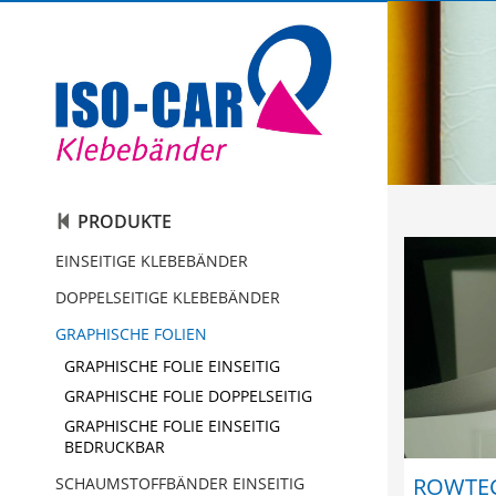
Automobil
PRODUKTE
Bauindustrie
Einseitige Klebebänder
EINSEITIGE KLEBEBÄNDER
DOPPELSEITIGE KLEBEBÄNDER
Graphische Industrie
Doppelseitige Klebebänder
GRAPHISCHE FOLIEN
Medizin
Graphische Folien
GRAPHISCHE FOLIE EINSEITIG
GRAPHISCHE FOLIE DOPPELSEITIG
Elektro & Elektronik
Schaumstoffbänder einseitig
GRAPHISCHE FOLIE EINSEITIG
BEDRUCKBAR
Papier und Druck
Schaumstoffbänder doppelseitig
ROWTE
SCHAUMSTOFFBÄNDER EINSEITIG