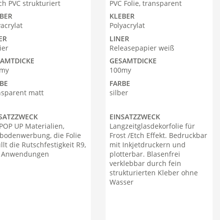
ch PVC strukturiert
PVC Folie, transparent
BER
KLEBER
yacrylat
Polyacrylat
ER
LINER
ier
Releasepapier weiß
SAMTDICKE
GESAMTDICKE
0my
100my
BE
FARBE
nsparent matt
silber
SATZZWECK
EINSATZZWECK
 POP UP Materialien,
Langzeitglasdekorfolie für
bodenwerbung, die Folie
Frost /Etch Effekt. Bedruckbar
llt die Rutschfestigkeit R9,
mit Inkjetdruckern und
. Anwendungen
plotterbar. Blasenfrei
verklebbar durch fein
strukturierten Kleber ohne
Wasser