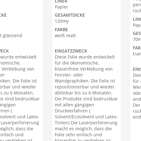
LINER
per
Papier
rüc
CKE
GESAMTDICKE
LIN
120my
Pap
FARBE
GE
t glänzend
weiß matt
70
FAR
WECK
EINSATZZWECK
tra
e wurde entwickelt
Diese Folie wurde entwickelt
onomische,
für die ökonomische,
e Verklebung von
blasenfreie Verklebung von
EIN
der
Fenster- oder
Die
ken. Die Folie ist
Wandgraphiken. Die Folie ist
für
ierbar und wieder
repositionierbar und wieder
Wer
is zu 6 Monaten.
ablösbar bis zu 6 Monaten.
ode
te sind bedruckbar
Die Produkte sind bedruckbar
and
gängigen
mit allen gängigen
Der
hren (
Druckverfahren (
rüc
osolvent und Latex-
Solvent/Ecosolvent und Latex-
ent
e Laserperforierung
Tinten) Die Laserperforierung
öglich, dass die
macht es möglich, dass die
einfach und
Folie sehr einfach und
zu verkleben ist
blasenfrei zu verkleben ist