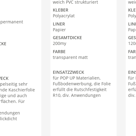
weich PVC strukturiert
wei
KLEBER
KLE
Polyacrylat
Pol
t permanent
LINER
LIN
Papier
Pap
GESAMTDICKE
GE
200my
12
CKE
FARBE
FAR
transparent matt
tra
EINSATZZWECK
EIN
für POP UP Materialien,
für
WECK
Fußbodenwerbung, die Folie
Fuß
pelseitig sehr
erfüllt die Rutschfestigkeit
erfü
nde Kaschierfolie
R10, div. Anwendungen
div
rige und auch
flächen. Für
endungen
lickdicht