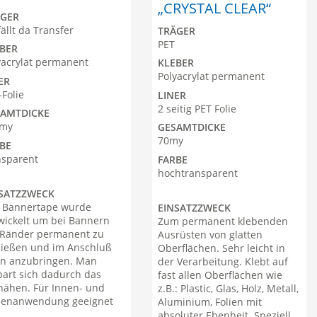
„CRYSTAL CLEAR“
ÄGER
ällt da Transfer
TRÄGER
PET
BER
yacrylat permanent
KLEBER
Polyacrylat permanent
ER
-Folie
LINER
BACK
2 seitig PET Folie
SAMTDICKE
0my
GESAMTDICKE
BACK
70my
BE
nsparent
FARBE
BACK
hochtransparent
SATZZWECK
 Bannertape wurde
EINSATZZWECK
wickelt um bei Bannern
Zum permanent klebenden
 Ränder permanent zu
Ausrüsten von glatten
ließen und im Anschluß
Oberflächen. Sehr leicht in
n anzubringen. Man
der Verarbeitung. Klebt auf
part sich dadurch das
fast allen Oberflächen wie
nähen. Für Innen- und
z.B.: Plastic, Glas, Holz, Metall,
enanwendung geeignet
Aluminium, Folien mit
absoluter Ebenheit. Speziell