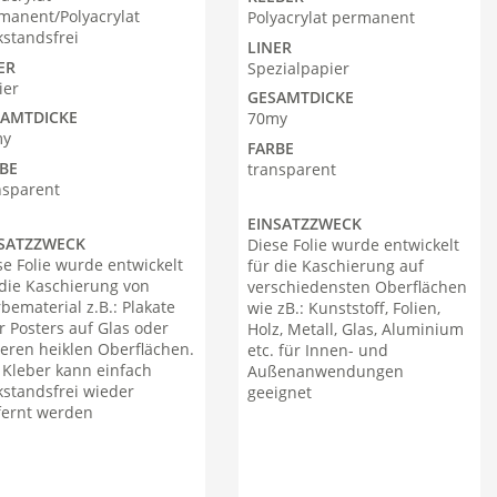
manent/Polyacrylat
Polyacrylat permanent
kstandsfrei
LINER
ER
Spezialpapier
ier
GESAMTDICKE
SAMTDICKE
70my
my
FARBE
BE
transparent
nsparent
EINSATZZWECK
SATZZWECK
Diese Folie wurde entwickelt
se Folie wurde entwickelt
für die Kaschierung auf
 die Kaschierung von
verschiedensten Oberflächen
bematerial z.B.: Plakate
wie zB.: Kunststoff, Folien,
r Posters auf Glas oder
Holz, Metall, Glas, Aluminium
eren heiklen Oberflächen.
etc. für Innen- und
 Kleber kann einfach
Außenanwendungen
kstandsfrei wieder
geeignet
fernt werden