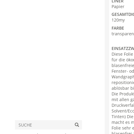
LINER
Papier
GESAMTDI
120my
FARBE
transparen
EINSATZZ
Diese Foli
für die ök
blasenfrei
Fenster- o
Wandgraphi
reposition
ablösbar b
Die Produk
mit allen 
Druckverfa
Solvent/Ec
Tinten) Di
macht es m
Folie sehr 
blasenfrei 