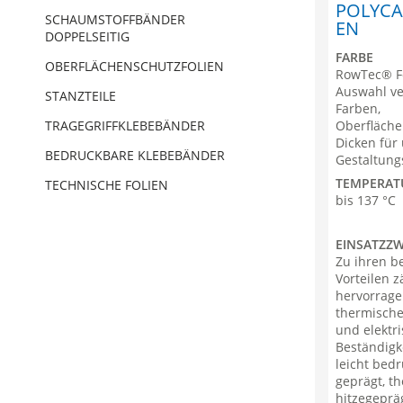
POLYCA
Handwerk
Oberflächenschutzfolien
SCHAUMSTOFFBÄNDER
EN
DOPPELSEITIG
Event & Bühne
Stanzteile
Impressum
FARBE
OBERFLÄCHENSCHUTZFOLIEN
RowTec® Fo
Verpackung
Tragegriffklebebänder
AGB
Auswahl ve
STANZTEILE
Farben,
Oberfläche
Oberflächenbearbeitung und Veredelung
Bedruckbare Klebebänder
TRAGEGRIFFKLEBEBÄNDER
Dicken für 
BEDRUCKBARE KLEBEBÄNDER
Gestaltungs
Oberflächenschutz
TEMPERAT
TECHNISCHE FOLIEN
bis 137 °C
EINSATZZ
Zu ihren b
Vorteilen z
hervorrage
thermische
und elektr
Beständigk
leicht bedr
geprägt, t
hitzegeprä