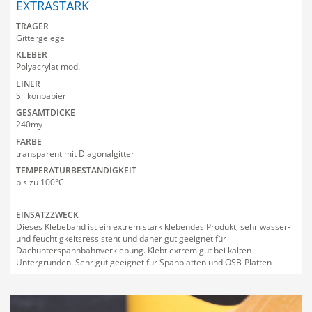
EXTRASTARK
Handwerk
Oberflächenschutzfol
TRÄGER
Gittergelege
KLEBER
Event & Bühne
Stanzteile
Impressum
Polyacrylat mod.
LINER
Verpackung
Tragegriffklebebänder
AGB
Silikonpapier
GESAMTDICKE
Oberflächenbearbeitu
Bedruckbare Klebebä
240my
FARBE
Oberflächenschutz
transparent mit Diagonalgitter
TEMPERATURBESTÄNDIGKEIT
bis zu 100°C
EINSATZZWECK
Dieses Klebeband ist ein extrem stark klebendes Produkt, sehr wasser-
und feuchtigkeitsressistent und daher gut geeignet für
Dachunterspannbahnverklebung. Klebt extrem gut bei kalten
Untergründen. Sehr gut geeignet für Spanplatten und OSB-Platten