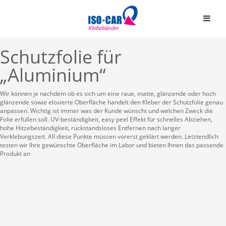
Schutzfolie für
„Aluminium“
Wir können je nachdem ob es sich um eine raue, matte, glänzende oder hoch
glänzende sowie eloxierte Oberfläche handelt den Kleber der Schutzfolie genau
anpassen. Wichtig ist immer was der Kunde wünscht und welchen Zweck die
Automobil
Folie erfüllen soll. UV-beständigkeit, easy peel Effekt für schnelles Abziehen,
hohe Hitzebeständigkeit, rückstandsloses Entfernen nach langer
Bauindustrie
Einseitige Klebebände
Verklebungszeit. All diese Punkte müssen vorerst geklärt werden. Letztendlich
testen wir Ihre gewünschte Oberfläche im Labor und bieten Ihnen das passende
Produkt an
Graphische Industrie
Doppelseitige Klebeb
Medizin
Graphische Folien
Elektro & Elektronik
Schaumstoffbänder ein
Papier und Druck
Schaumstoffbänder do