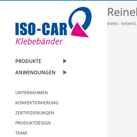
Reine
elektr. leiten
Automobil
PRODUKTE
Bauindustrie
Einseitige Klebebänder
ANWENDUNGEN
Graphische Industrie
Doppelseitige Klebebänder
UNTERNEHMEN
Medizin
Graphische Folien
KONFEKTIONIERUNG
Elektro & Elektronik
Schaumstoffbänder einseitig
ZERTIFIZIERUNGEN
PRODUKTDESIGN
Papier und Druck
Schaumstoffbänder doppelseitig
TEAM