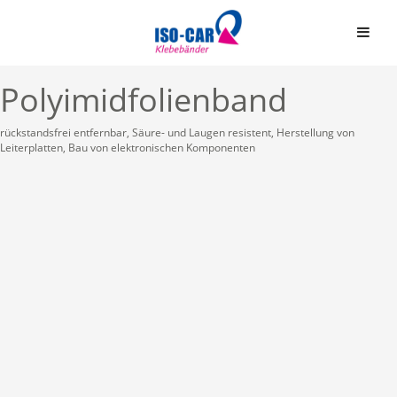
Polyimidfolienband
rückstandsfrei entfernbar, Säure- und Laugen resistent, Herstellung von
Leiterplatten, Bau von elektronischen Komponenten
Automobil
Bauindustrie
Einseitige Klebebände
Graphische Industrie
Doppelseitige Klebeb
Medizin
Graphische Folien
Elektro & Elektronik
Schaumstoffbänder ein
Papier und Druck
Schaumstoffbänder do