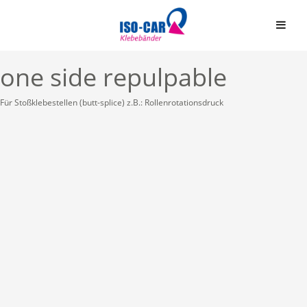
one side repulpable
Für Stoßklebestellen (butt-splice) z.B.: Rollenrotationsdruck
Automobil
Bauindustrie
Einseitige Klebebände
Graphische Industrie
Doppelseitige Klebeb
Medizin
Graphische Folien
Elektro & Elektronik
Schaumstoffbänder ein
Papier und Druck
Schaumstoffbänder do