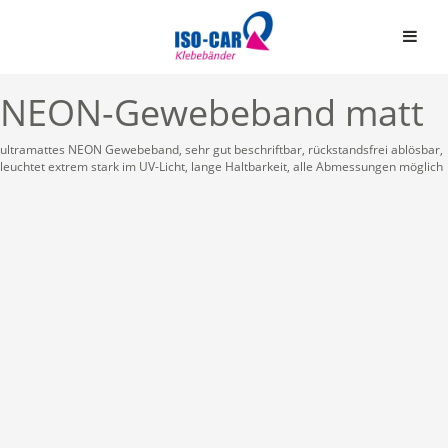
NEON-Gewebeband matt
ultramattes NEON Gewebeband, sehr gut beschriftbar, rückstandsfrei ablösbar,
leuchtet extrem stark im UV-Licht, lange Haltbarkeit, alle Abmessungen möglich
Automobil
Bauindustrie
Einseitige Klebebände
Graphische Industrie
Doppelseitige Klebeb
Medizin
Graphische Folien
Elektro & Elektronik
Schaumstoffbänder ein
Papier und Druck
Schaumstoffbänder do