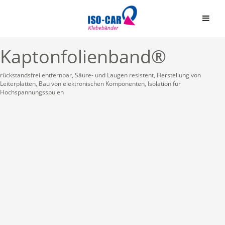
Kaptonfolienband®
rückstandsfrei entfernbar, Säure- und Laugen resistent, Herstellung von
Leiterplatten, Bau von elektronischen Komponenten, Isolation für
Hochspannungsspulen
Automobil
Bauindustrie
Einseitige Klebebände
Graphische Industrie
Doppelseitige Klebeb
Medizin
Graphische Folien
Elektro & Elektronik
Schaumstoffbänder ein
Papier und Druck
Schaumstoffbänder do