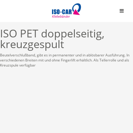
ISO PET doppelseitig,
kreuzgespult
Beutelverschlußband, gibt es in permanenter und in ablösbarer Ausführung. In
verschiedenen Breiten mit und ohne Fingerlift erhältlich. Als Tellerrolle und als
Kreuzspule verfügbar
Automobil
Bauindustrie
Einseitige Klebebände
Graphische Industrie
Doppelseitige Klebeb
Medizin
Graphische Folien
Elektro & Elektronik
Schaumstoffbänder ein
Papier und Druck
Schaumstoffbänder do