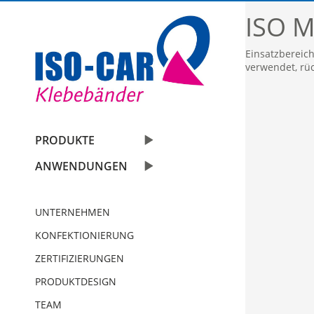
ISO M
Einsatzbereich
verwendet, rü
Automobil
PRODUKTE
Bauindustrie
Einseitige Klebebänder
ANWENDUNGEN
Graphische Industrie
Doppelseitige Klebebänder
UNTERNEHMEN
Medizin
Graphische Folien
KONFEKTIONIERUNG
Elektro & Elektronik
Schaumstoffbänder einseitig
ZERTIFIZIERUNGEN
PRODUKTDESIGN
Papier und Druck
Schaumstoffbänder doppelseitig
TEAM