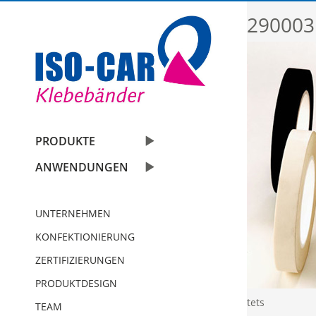
290003
Automobil
PRODUKTE
Bauindustrie
Einseitige Klebebänder
ANWENDUNGEN
Graphische Industrie
Doppelseitige Klebebänder
UNTERNEHMEN
Medizin
Graphische Folien
KONFEKTIONIERUNG
Elektro & Elektronik
Schaumstoffbänder einseitig
ZERTIFIZIERUNGEN
PRODUKTDESIGN
Papier und Druck
Schaumstoffbänder doppelseitig
tets
TEAM