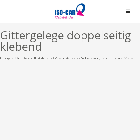
Gittergelege doppelseitig
klebend
Geeignet für das selbstklebend Ausrüsten von Schäumen, Textilien und Vliese
Automobil
Bauindustrie
Einseitige Klebebände
Graphische Industrie
Doppelseitige Klebeb
Medizin
Graphische Folien
Elektro & Elektronik
Schaumstoffbänder ein
Papier und Druck
Schaumstoffbänder do