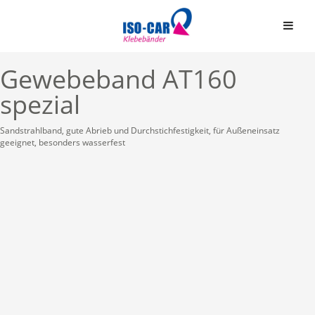
Gewebeband AT160
spezial
Sandstrahlband, gute Abrieb und Durchstichfestigkeit, für Außeneinsatz
geeignet, besonders wasserfest
Automobil
Bauindustrie
Einseitige Klebebände
Graphische Industrie
Doppelseitige Klebeb
Medizin
Graphische Folien
Elektro & Elektronik
Schaumstoffbänder ein
Papier und Druck
Schaumstoffbänder do