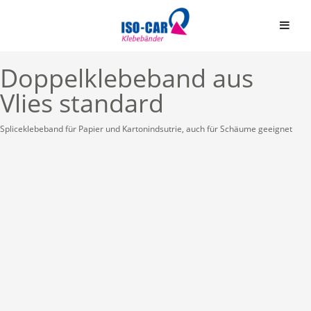
Doppelklebeband aus
Vlies standard
Spliceklebeband für Papier und Kartonindsutrie, auch für Schäume geeignet
Automobil
Bauindustrie
Einseitige Klebebände
Graphische Industrie
Doppelseitige Klebeb
Medizin
Graphische Folien
Elektro & Elektronik
Schaumstoffbänder ein
Papier und Druck
Schaumstoffbänder do