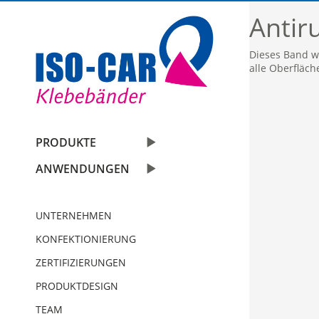
Antir
Dieses Band wi
alle Oberfläch
Automobil
PRODUKTE
Bauindustrie
Einseitige Klebebänder
ANWENDUNGEN
Graphische Industrie
Doppelseitige Klebebänder
UNTERNEHMEN
Medizin
Graphische Folien
KONFEKTIONIERUNG
Elektro & Elektronik
Schaumstoffbänder einseitig
ZERTIFIZIERUNGEN
PRODUKTDESIGN
Papier und Druck
Schaumstoffbänder doppelseitig
TEAM