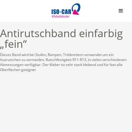
Antirutschband einfarbig
„fein“
Dieses Band wird bei Stufen, Rampen, Trittbrettern verwendet um ein
Ausrutschen zu vermeiden. Rutschfestigkeit R11-R13, in vielen verschiedenen
Abmessungen verfügbar. Der Kleber ist sehr stark klebend und für fast alle
Automobil
Oberflächen geeignet
Bauindustrie
Einseitige Klebebände
Graphische Industrie
Doppelseitige Klebeb
Medizin
Graphische Folien
Elektro & Elektronik
Schaumstoffbänder ein
Papier und Druck
Schaumstoffbänder do