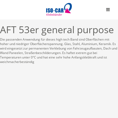
AFT 53er general purpose
Die passenden Anwendung für dieses high tech Band sind Oberflächen mit
hoher und niedriger Oberflächenspannung. Glas, Stahl, Aluminium, Keramik. Es
wird eingesetzt zur permanenten Verklebung von Fahrzeugaufbauten, Dach und
Wand Paneelen, Straßenbeschilderungen. Es haftet extrem gut bei
Temperaturen unter 0°C und hat eine sehr hohe Anfangsklebkraft und ist
Automobil
weichmacherbeständig
Bauindustrie
Einseitige Klebebände
Graphische Industrie
Doppelseitige Klebeb
Medizin
Graphische Folien
Elektro & Elektronik
Schaumstoffbänder ein
Papier und Druck
Schaumstoffbänder do