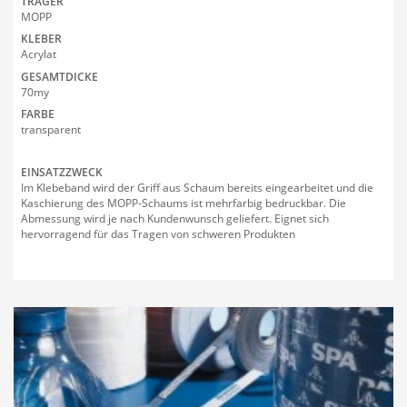
TRÄGER
MOPP
Handwerk
Oberflächenschutzfol
KLEBER
Acrylat
Event & Bühne
Stanzteile
Impressum
GESAMTDICKE
70my
Verpackung
Tragegriffklebebänder
AGB
FARBE
transparent
Oberflächenbearbeitu
Bedruckbare Klebebä
EINSATZZWECK
Im Klebeband wird der Griff aus Schaum bereits eingearbeitet und die
Oberflächenschutz
Kaschierung des MOPP-Schaums ist mehrfarbig bedruckbar. Die
Abmessung wird je nach Kundenwunsch geliefert. Eignet sich
hervorragend für das Tragen von schweren Produkten